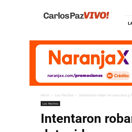
Carlos
Paz
Vivo
L
Inicio
Los Hechos
Intentaron robar en una casa y 
Los Hechos
Intentaron roba