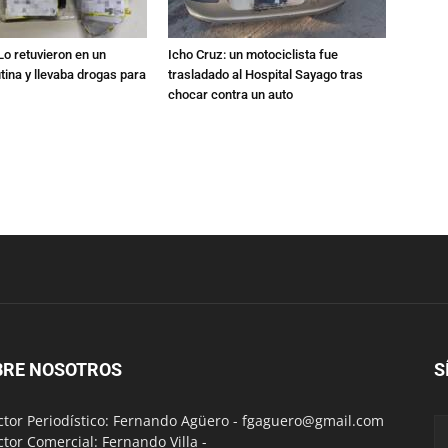
Lo retuvieron en un
Icho Cruz: un motociclista fue
utina y llevaba drogas para
trasladado al Hospital Sayago tras
chocar contra un auto
BRE NOSOTROS
S
ctor Periodístico: Fernando Agüero -
fgaguero@gmail.com
ctor Comercial: Fernando Villa -