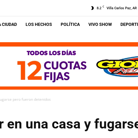
C
8.2
Villa Carlos Paz, AR
A CIUDAD
LOS HECHOS
POLÍTICA
VIVO SHOW
DEPORTE
fugarse pero fueron detenidos
r en una casa y fugars