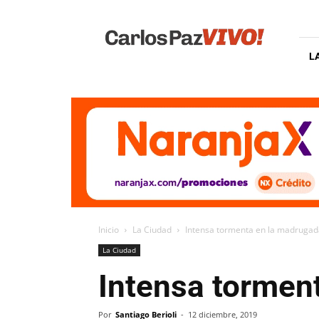
Carlos
Paz
Vivo
L
Inicio
La Ciudad
Intensa tormenta en la madrugada
La Ciudad
Intensa tormen
Por
Santiago Berioli
-
12 diciembre, 2019