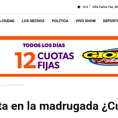
C
16.6
Villa Carlos Paz, A
A CIUDAD
LOS HECHOS
POLÍTICA
VIVO SHOW
DEPORTE
 ¿Cuánto llovió?
ta en la madrugada ¿Cu