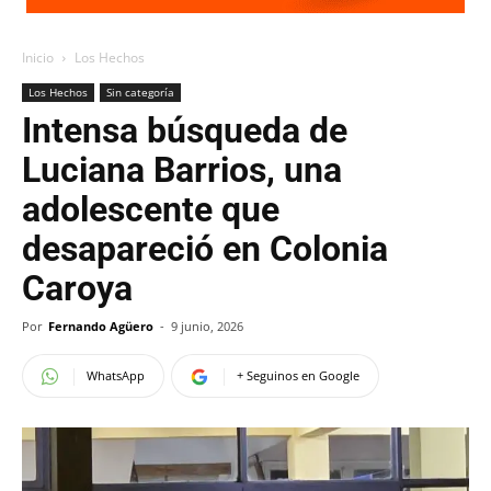
Inicio
Los Hechos
Los Hechos
Sin categoría
Intensa búsqueda de
Luciana Barrios, una
adolescente que
desapareció en Colonia
Caroya
Por
Fernando Agüero
-
9 junio, 2026
WhatsApp
+ Seguinos en Google