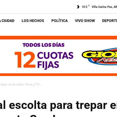
C
10.5
Villa Carlos Paz, A
A CIUDAD
LOS HECHOS
POLÍTICA
VIVO SHOW
DEPORTE
trepar en la tabla: Hora y TV...
 al escolta para trepar 