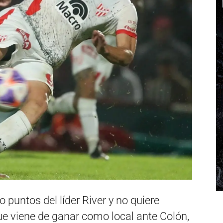
 puntos del líder River y no quiere
que viene de ganar como local ante Colón,