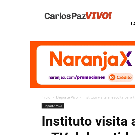
Carlos
Paz
Vivo
L
Inicio
Deporte Vivo
Instituto visita al escolta para 
Deporte Vivo
Instituto visita