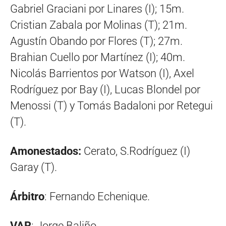
Gabriel Graciani por Linares (I); 15m.
Cristian Zabala por Molinas (T); 21m.
Agustín Obando por Flores (T); 27m.
Brahian Cuello por Martínez (I); 40m.
Nicolás Barrientos por Watson (I), Axel
Rodríguez por Bay (I), Lucas Blondel por
Menossi (T) y Tomás Badaloni por Retegui
(T).
Amonestados:
Cerato, S.Rodríguez (I)
Garay (T).
Árbitro
: Fernando Echenique.
VAR
: Jorge Baliño.