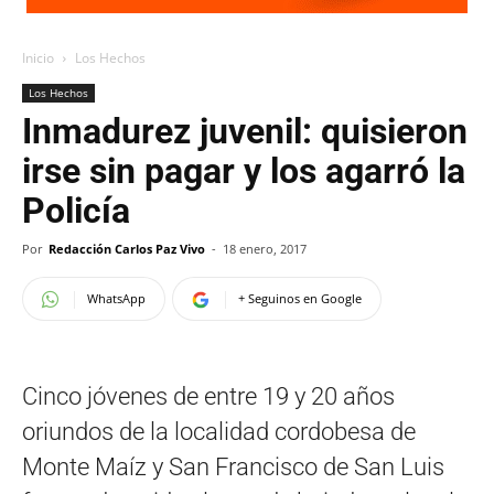
Inicio
Los Hechos
Los Hechos
Inmadurez juvenil: quisieron
irse sin pagar y los agarró la
Policía
Por
Redacción Carlos Paz Vivo
-
18 enero, 2017
WhatsApp
+ Seguinos en Google
Cinco jóvenes de entre 19 y 20 años
oriundos de la localidad cordobesa de
Monte Maíz y San Francisco de San Luis