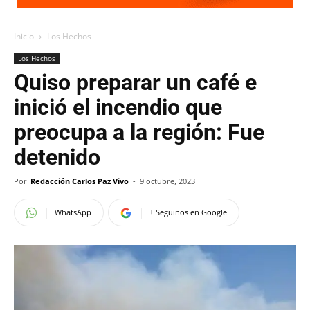
Inicio
Los Hechos
Los Hechos
Quiso preparar un café e
inició el incendio que
preocupa a la región: Fue
detenido
Por
Redacción Carlos Paz Vivo
-
9 octubre, 2023
WhatsApp
+ Seguinos en Google