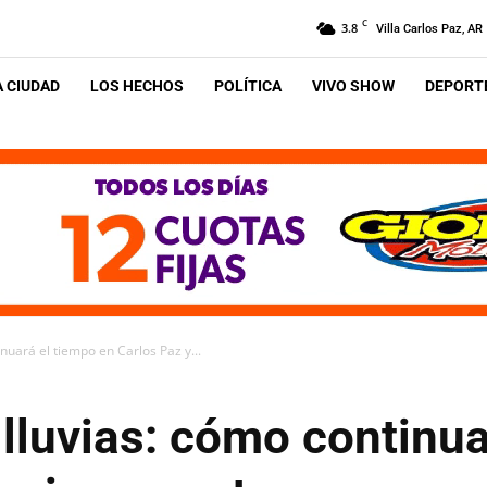
C
3.8
Villa Carlos Paz, AR
A CIUDAD
LOS HECHOS
POLÍTICA
VIVO SHOW
DEPORTE
inuará el tiempo en Carlos Paz y...
 lluvias: cómo continu