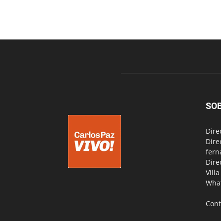
SO
Dire
Dire
fern
Dire
Vill
Wha
Cont