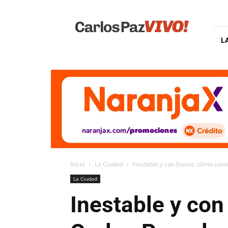
Carlos
Paz
Vivo
L
Inicio
La Ciudad
Inestable y con lluvias: cómo cont
La Ciudad
Inestable y con