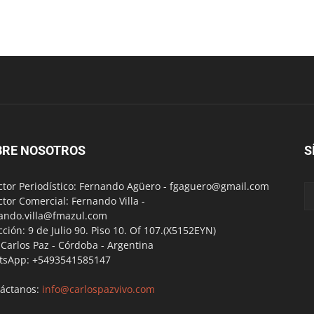
BRE NOSOTROS
S
ctor Periodístico: Fernando Agüero -
fgaguero@gmail.com
ctor Comercial: Fernando Villa -
ando.villa@fmazul.com
cción: 9 de Julio 90. Piso 10. Of 107.(X5152EYN)
a Carlos Paz - Córdoba - Argentina
tsApp: +5493541585147
áctanos:
info@carlospazvivo.com