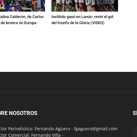
talina Calderón, de Carlos
Instituto ganó en Lanús: reviví el gol
a de bronce en Europa
del triunfo de la Gloria (VIDEO)
BRE NOSOTROS
S
ctor Periodístico: Fernando Agüero -
fgaguero@gmail.com
ctor Comercial: Fernando Villa -