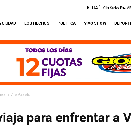
C
18.2
Villa Carlos Paz, A
A CIUDAD
LOS HECHOS
POLÍTICA
VIVO SHOW
DEPORTE
tar a Villa Azalais
iaja para enfrentar a V