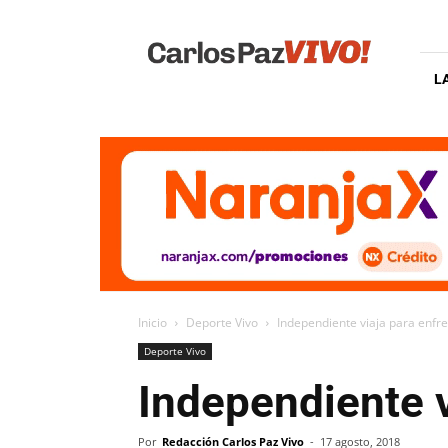
Carlos
Paz
Vivo
L
Inicio
Deporte Vivo
Independiente viaja para enfren
Deporte Vivo
Independiente v
Por
Redacción Carlos Paz Vivo
-
17 agosto, 2018