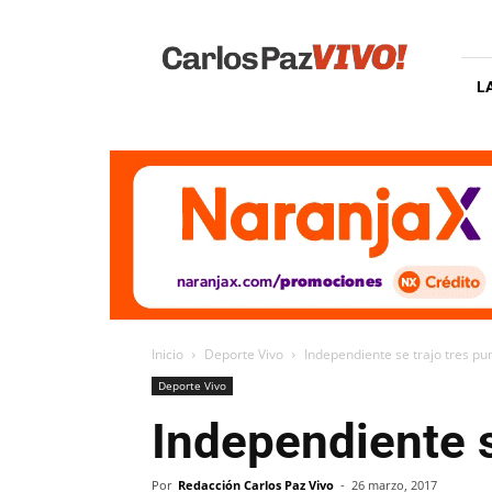
Carlos
Paz
Vivo
L
Inicio
Deporte Vivo
Independiente se trajo tres pu
Deporte Vivo
Independiente s
Por
Redacción Carlos Paz Vivo
-
26 marzo, 2017