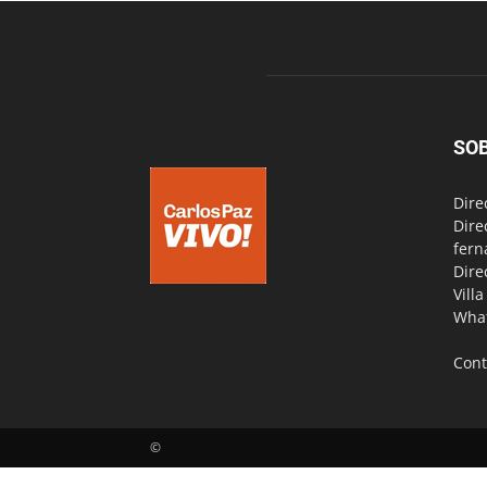
SO
Dire
Dire
fern
Dire
Vill
Wha
Cont
©