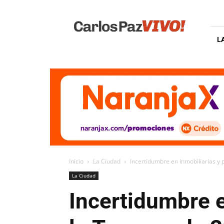
Carlos
Paz
Vivo
L
Inicio
La Ciudad
Incertidumbre en inmobiliarias y
La Ciudad
Incertidumbre e