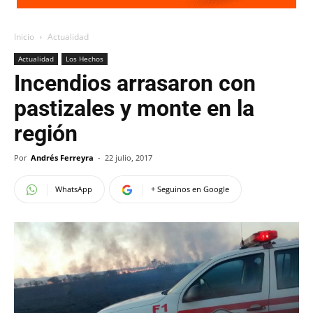
Inicio
Actualidad
Actualidad
Los Hechos
Incendios arrasaron con
pastizales y monte en la
región
Por
Andrés Ferreyra
-
22 julio, 2017
WhatsApp
+ Seguinos en Google