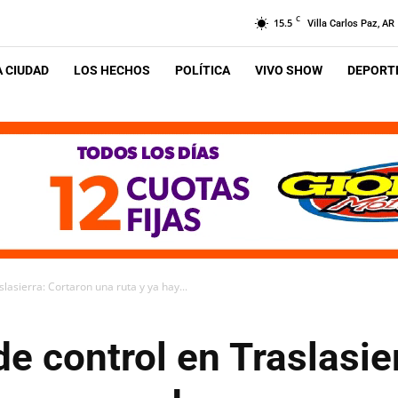
C
15.5
Villa Carlos Paz, AR
A CIUDAD
LOS HECHOS
POLÍTICA
VIVO SHOW
DEPORTE
lasierra: Cortaron una ruta y ya hay...
de control en Traslasie