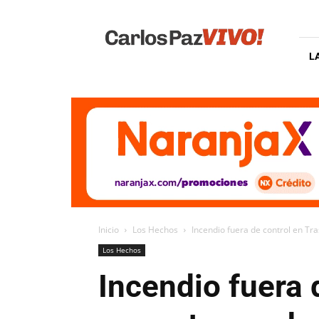
Carlos
Paz
Vivo
L
Inicio
Los Hechos
Incendio fuera de control en Tras
Los Hechos
Incendio fuera 