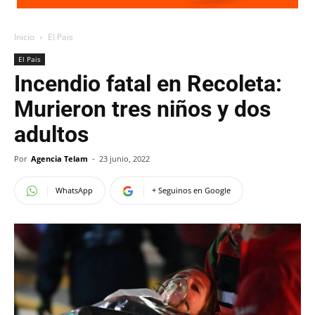
Inicio
El Pais
El Pais
Incendio fatal en Recoleta:
Murieron tres niños y dos
adultos
Por
Agencia Telam
-
23 junio, 2022
WhatsApp
+ Seguinos en Google