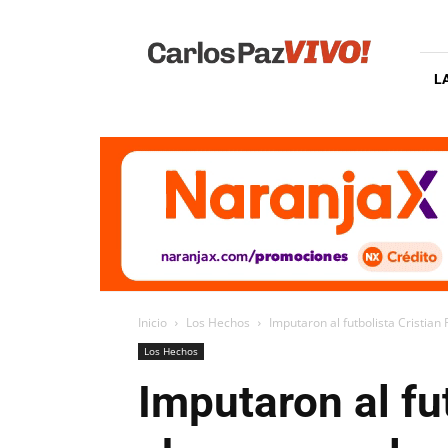
Carlos
Paz
Vivo
L
Inicio
Los Hechos
Imputaron al futbolista Cristia
Los Hechos
Imputaron al fu