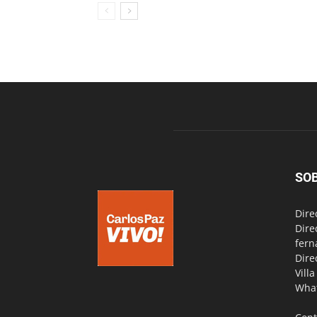
SO
Dire
Dire
fern
Dire
Vill
Wha