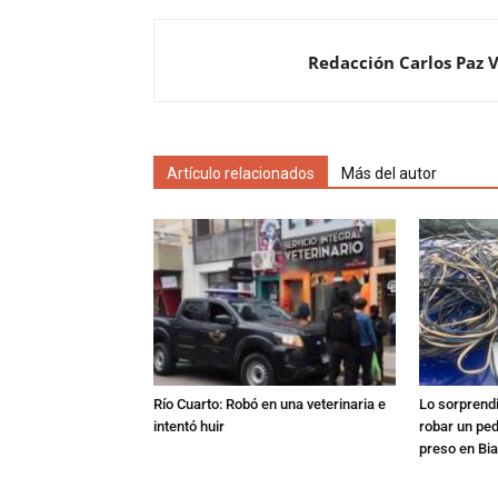
Redacción Carlos Paz 
Artículo relacionados
Más del autor
Río Cuarto: Robó en una veterinaria e
Lo sorprend
intentó huir
robar un pe
preso en Bi