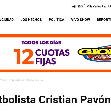
C
15.3
Villa Carlos Paz, A
A CIUDAD
LOS HECHOS
POLÍTICA
VIVO SHOW
DEPORTE
n Pavón, acusado de abuso sexual
tbolista Cristian Pavó