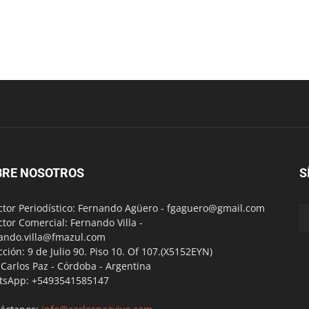
BRE NOSOTROS
S
ctor Periodístico: Fernando Agüero -
fgaguero@gmail.com
ctor Comercial: Fernando Villa -
ando.villa@fmazul.com
cción: 9 de Julio 90. Piso 10. Of 107.(X5152EYN)
a Carlos Paz - Córdoba - Argentina
tsApp: +5493541585147