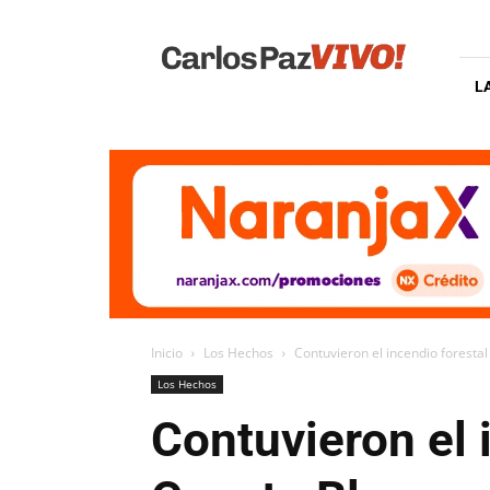
Carlos
Paz
Vivo
L
Inicio
Los Hechos
Contuvieron el incendio forestal
Los Hechos
Contuvieron el 