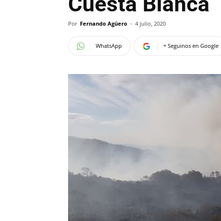
Cuesta Blanca
Por
Fernando Agüero
-
4 julio, 2020
WhatsApp
+ Seguinos en Google