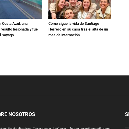
n Costa Azul: una
Cómo sigue la vida de Santiago
 resultó lesionada y fue
Herrero en su casa tras el alta de un
al Sayago
mes de internación
BRE NOSOTROS
S
ctor Periodístico: Fernando Agüero -
fgaguero@gmail.com