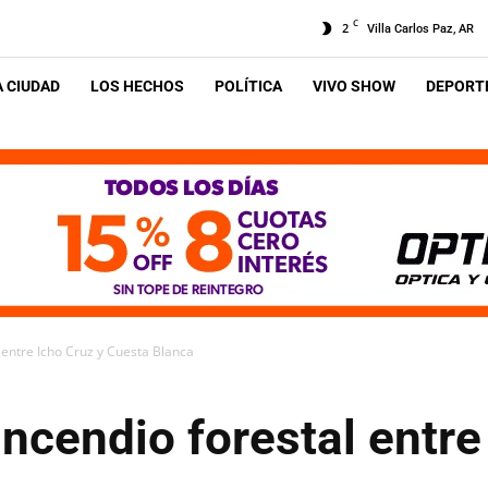
C
2
Villa Carlos Paz, AR
A CIUDAD
LOS HECHOS
POLÍTICA
VIVO SHOW
DEPORTE
 entre Icho Cruz y Cuesta Blanca
incendio forestal entre