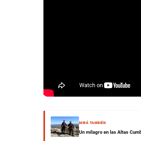
MIRÁ TAMBIÉN
Un milagro en las Altas Cumb