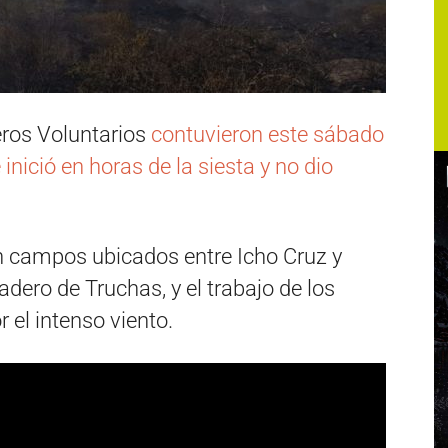
ros Voluntarios
contuvieron este sábado
inició en horas de la siesta y no dio
 en campos ubicados entre Icho Cruz y
adero de Truchas, y el trabajo de los
 el intenso viento.