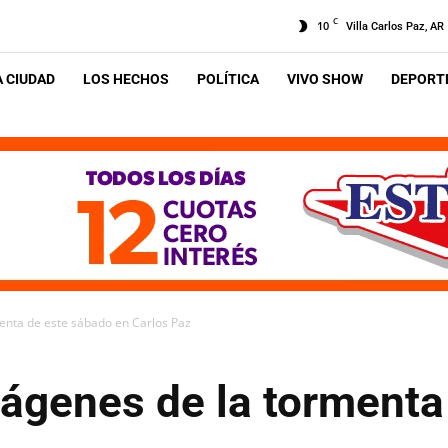
C
10
Villa Carlos Paz, AR
A CIUDAD
LOS HECHOS
POLÍTICA
VIVO SHOW
DEPORTE
enta de este sábado en Carlos Paz
ágenes de la tormenta