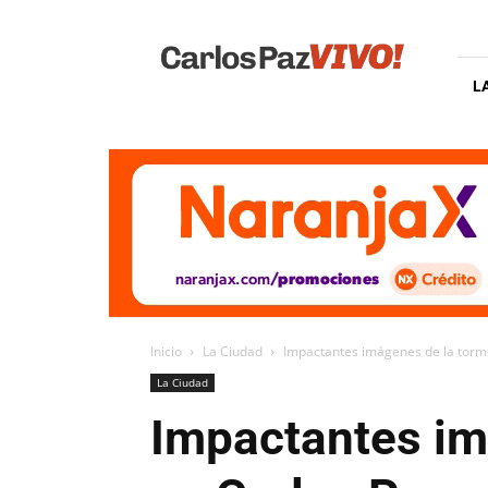
Carlos
Paz
Vivo
L
Inicio
La Ciudad
Impactantes imágenes de la torm
La Ciudad
Impactantes im