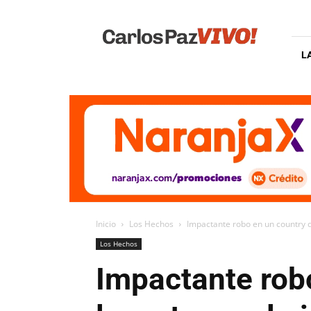
Carlos
Paz
Vivo
L
Inicio
Los Hechos
Impactante robo en un country d
Los Hechos
Impactante rob