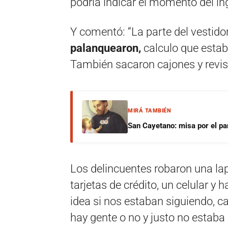
podría indicar el momento del in
Y comentó: “La parte del vestidor
palanquearon,
calculo que estab
También sacaron cajones y revi
MIRÁ TAMBIÉN
San Cayetano: misa por el pan
Los delincuentes robaron una lapi
tarjetas de crédito, un celular y 
idea si nos estaban siguiendo, c
hay gente o no y justo no estaba e