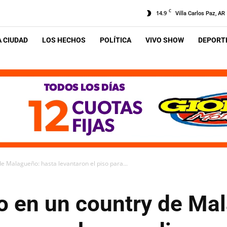
C
14.9
Villa Carlos Paz, AR
A CIUDAD
LOS HECHOS
POLÍTICA
VIVO SHOW
DEPORTE
e Malagueño: hasta levantaron el piso para...
o en un country de Ma