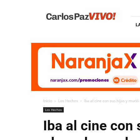
Carlos
Paz
Vivo
L
Inicio
Los Hechos
Iba al cine con sus hijas y murió 
Los Hechos
Iba al cine con 