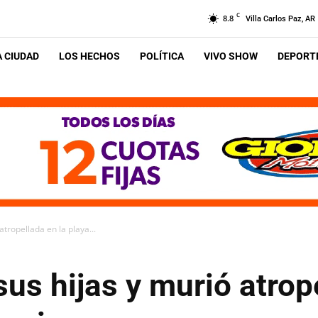
C
8.8
Villa Carlos Paz, AR
A CIUDAD
LOS HECHOS
POLÍTICA
VIVO SHOW
DEPORTE
atropellada en la playa...
sus hijas y murió atrop