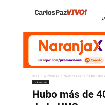
Carlos
Paz
Vivo
L
Inicio
La Provincia
Hubo más de 40 mil inscriptos a 
La Provincia
Hubo más de 40 