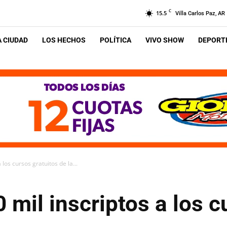
C
15.5
Villa Carlos Paz, AR
A CIUDAD
LOS HECHOS
POLÍTICA
VIVO SHOW
DEPORTE
los cursos gratuitos de la...
mil inscriptos a los c