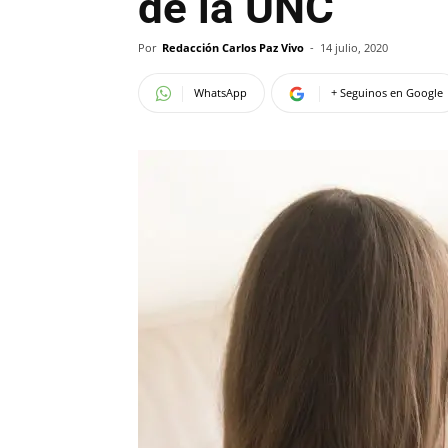
de la UNC
Por
Redacción Carlos Paz Vivo
-
14 julio, 2020
WhatsApp
+ Seguinos en Google