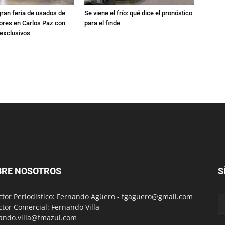
gran feria de usados de
Se viene el frío: qué dice el pronóstico
res en Carlos Paz con
para el finde
exclusivos
BRE NOSOTROS
S
ctor Periodístico: Fernando Agüero -
fgaguero@gmail.com
ctor Comercial: Fernando Villa -
ando.villa@fmazul.com