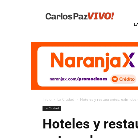
Carlos
Paz
Vivo
L
Inicio
La Ciudad
Hoteles y restaurantes, eximidos
La Ciudad
Hoteles y resta