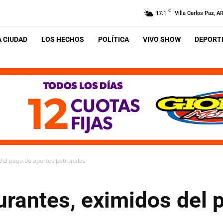
C
17.1
Villa Carlos Paz, A
A CIUDAD
LOS HECHOS
POLÍTICA
VIVO SHOW
DEPORTE
 del pago de aportes patronales
urantes, eximidos del 