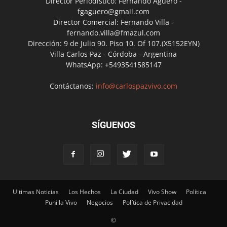
Director Periodístico: Fernando Agüero -
fgaguero@gmail.com
Director Comercial: Fernando Villa -
fernando.villa@fmazul.com
Dirección: 9 de Julio 90. Piso 10. Of 107.(X5152EYN)
Villa Carlos Paz - Córdoba - Argentina
WhatsApp: +5493541585147
Contáctanos:
info@carlospazvivo.com
SÍGUENOS
Ultimas Noticias
Los Hechos
La Ciudad
Vivo Show
Política
Punilla Vivo
Negocios
Política de Privacidad
©