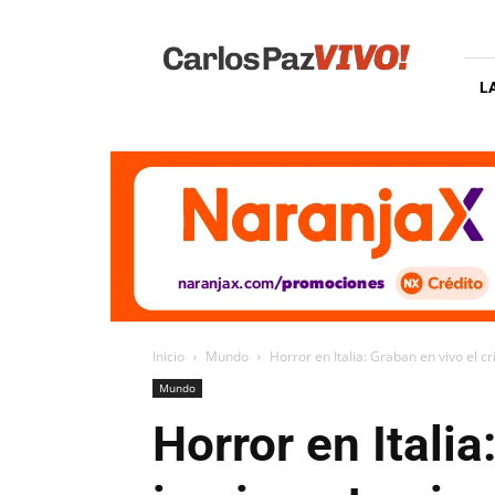
Carlos
Paz
Vivo
L
Inicio
Mundo
Horror en Italia: Graban en vivo el 
Mundo
Horror en Itali