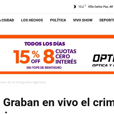
C
13.2
Villa Carlos Paz, AR
A CIUDAD
LOS HECHOS
POLÍTICA
VIVO SHOW
DEPORTE
crimen de un inmigrante nigeriano
a: Graban en vivo el cr