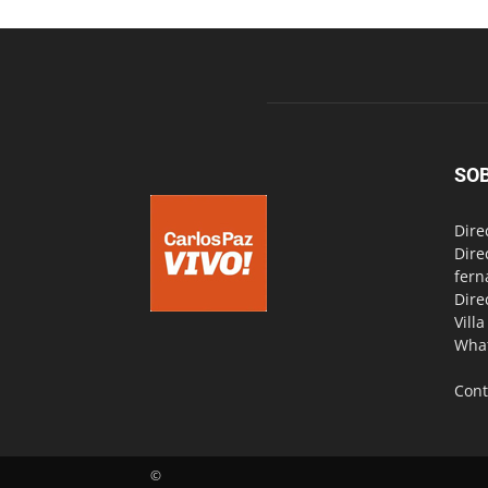
SO
Dire
Dire
fern
Dire
Vill
Wha
Cont
©