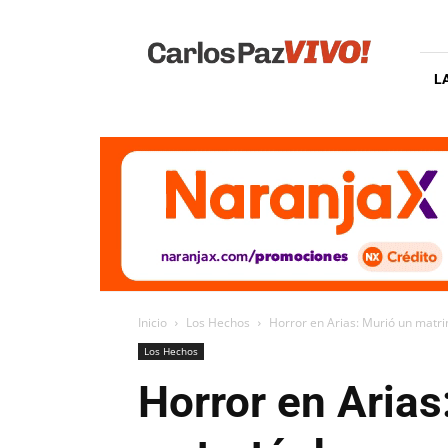
Carlos
Paz
Vivo
L
Inicio
Los Hechos
Horror en Arias: Murió un matrim
Los Hechos
Horror en Arias