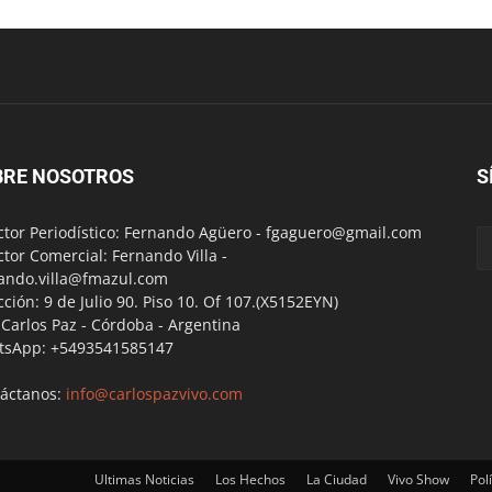
BRE NOSOTROS
S
ctor Periodístico: Fernando Agüero -
fgaguero@gmail.com
ctor Comercial: Fernando Villa -
ando.villa@fmazul.com
cción: 9 de Julio 90. Piso 10. Of 107.(X5152EYN)
a Carlos Paz - Córdoba - Argentina
tsApp: +5493541585147
áctanos:
info@carlospazvivo.com
Ultimas Noticias
Los Hechos
La Ciudad
Vivo Show
Polí