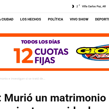
C
2
Villa Carlos Paz, AR
A CIUDAD
LOS HECHOS
POLÍTICA
VIVO SHOW
DEPORTE
onio e investigan si se trató de...
: Murió un matrimonio 