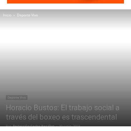
Inicio
Deporte Vivo
Deporte Vivo
Horacio Bustos: El trabajo social a
través del boxeo es trascendental
Por
Redacción Carlos Paz Vivo
-
30 junio, 2018