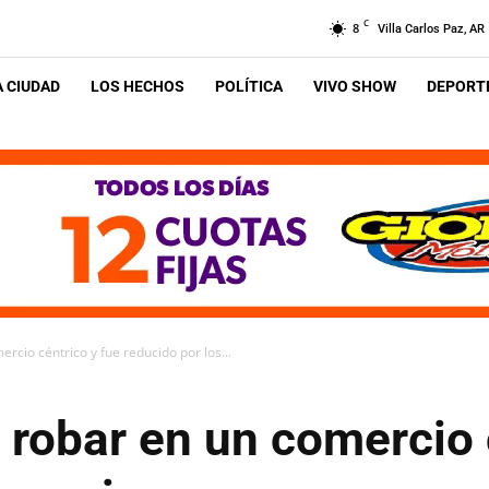
C
8
Villa Carlos Paz, AR
A CIUDAD
LOS HECHOS
POLÍTICA
VIVO SHOW
DEPORTE
cio céntrico y fue reducido por los...
robar en un comercio 