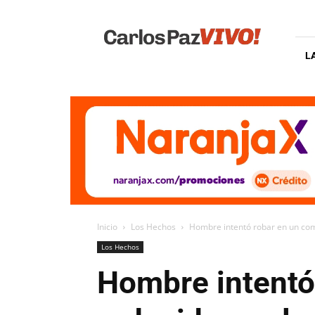
Carlos
Paz
Vivo
L
Inicio
Los Hechos
Hombre intentó robar en un comer
Los Hechos
Hombre intentó 