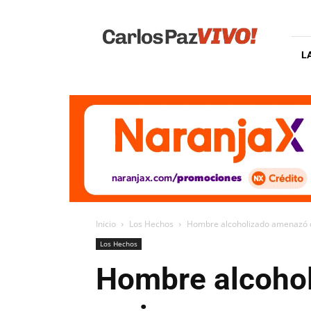
Carlos
Paz
Vivo
L
Inicio
Los Hechos
Hombre alcoholizado amenazó co
Los Hechos
Hombre alcohol