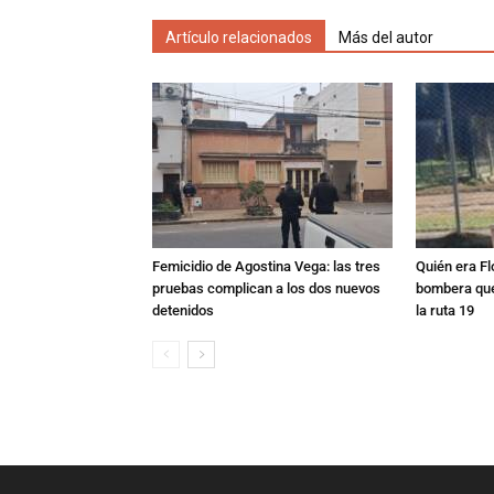
Artículo relacionados
Más del autor
Femicidio de Agostina Vega: las tres
Quién era Fl
pruebas complican a los dos nuevos
bombera que
detenidos
la ruta 19