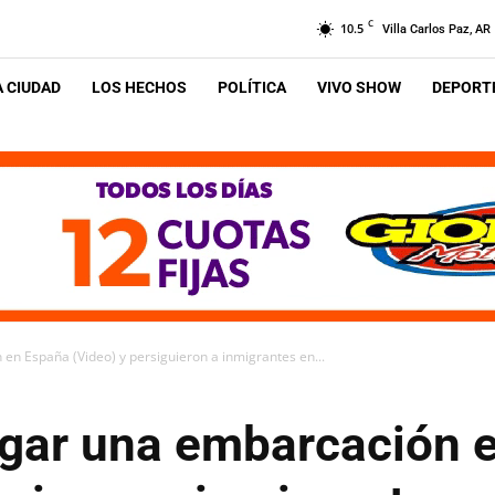
C
10.5
Villa Carlos Paz, AR
A CIUDAD
LOS HECHOS
POLÍTICA
VIVO SHOW
DEPORTE
en España (Video) y persiguieron a inmigrantes en...
agar una embarcación 