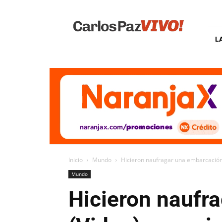
Carlos
Paz
Vivo
L
Inicio
Mundo
Hicieron naufragar una embarcación 
Mundo
Hicieron naufr