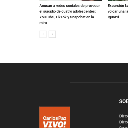
Acusan a redes sociales de provocar
Excursión fat
el suicidio de cuatro adolescentes:
volcar una l
YouTube, TikTok y Snapchat en la
Iguazú
mira
SO
Dire
Dire
fern