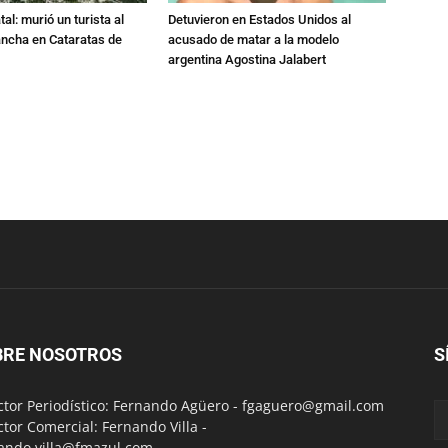
al: murió un turista al
Detuvieron en Estados Unidos al
ancha en Cataratas de
acusado de matar a la modelo
argentina Agostina Jalabert
BRE NOSOTROS
S
ctor Periodístico: Fernando Agüero -
fgaguero@gmail.com
ctor Comercial: Fernando Villa -
ando.villa@fmazul.com