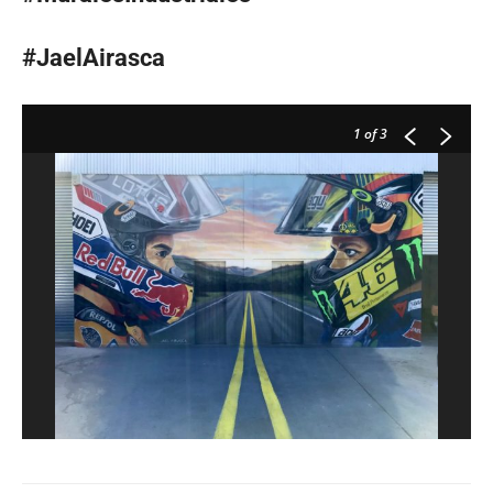
#JaelAirasca
1
of 3