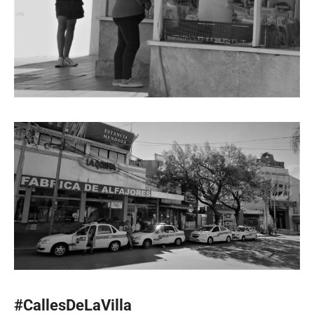
#CallesDeLaVilla