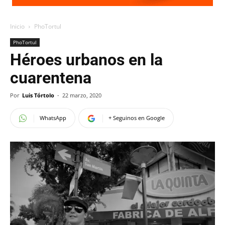
Inicio
PhoTortul
PhoTortul
Héroes urbanos en la
cuarentena
Por
Luis Tórtolo
-
22 marzo, 2020
WhatsApp
+ Seguinos en Google