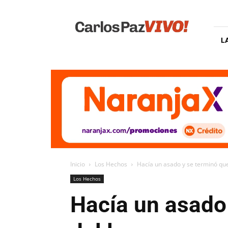
Carlos
Paz
Vivo
L
Inicio
Los Hechos
Hacía un asado y se terminó qu
Los Hechos
Hacía un asado