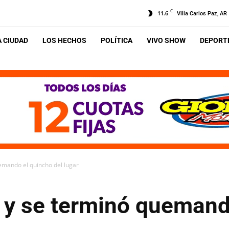
C
11.6
Villa Carlos Paz, AR
A CIUDAD
LOS HECHOS
POLÍTICA
VIVO SHOW
DEPORTE
emando el quincho del lugar
 y se terminó quemand