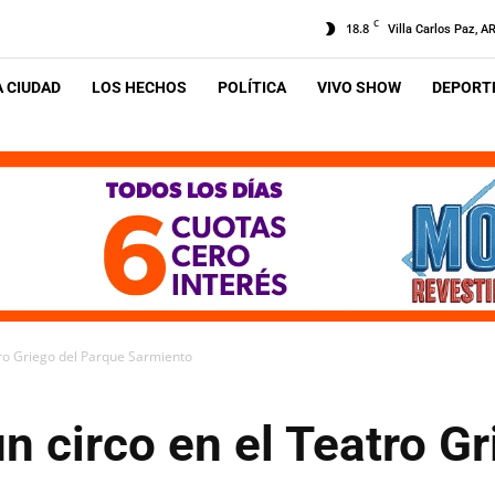
C
18.8
Villa Carlos Paz, A
A CIUDAD
LOS HECHOS
POLÍTICA
VIVO SHOW
DEPORTE
tro Griego del Parque Sarmiento
n circo en el Teatro G