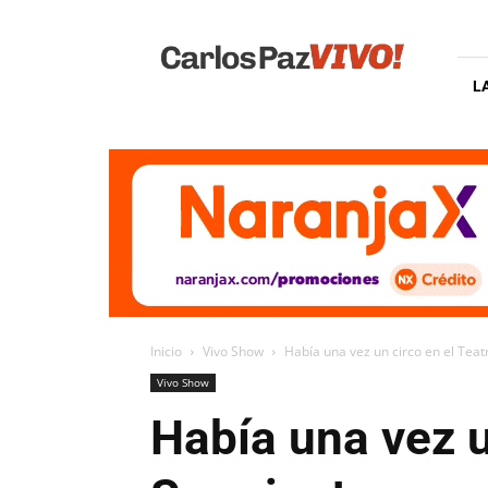
Carlos
Paz
Vivo
L
Inicio
Vivo Show
Había una vez un circo en el Tea
Vivo Show
Había una vez u