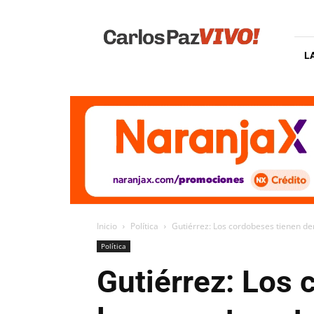
Carlos
Paz
Vivo
L
Inicio
Política
Gutiérrez: Los cordobeses tienen de
Política
Gutiérrez: Los 