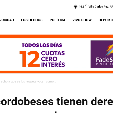
C
16.6
Villa Carlos Paz, A
A CIUDAD
LOS HECHOS
POLÍTICA
VIVO SHOW
DEPORTE
recho a que se los respete voten como...
cordobeses tienen der