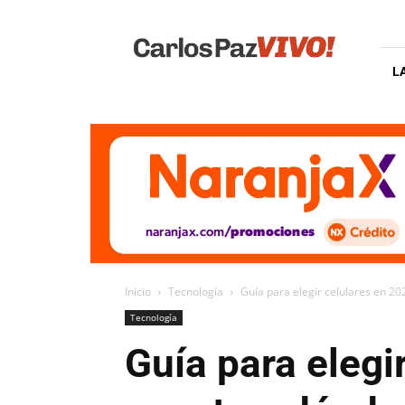
Carlos
Paz
Vivo
L
Inicio
Tecnología
Guía para elegir celulares en 20
Tecnología
Guía para elegi