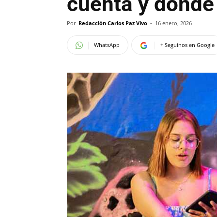
cuenta y dónde 
Por
Redacción Carlos Paz Vivo
-
16 enero, 2026
WhatsApp
+ Seguinos en Google