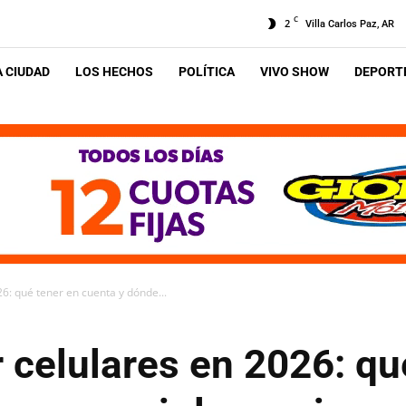
C
2
Villa Carlos Paz, AR
A CIUDAD
LOS HECHOS
POLÍTICA
VIVO SHOW
DEPORTE
26: qué tener en cuenta y dónde...
r celulares en 2026: qu