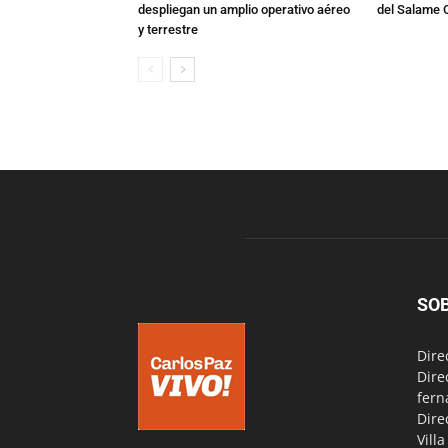
despliegan un amplio operativo aéreo
del Salame 
y terrestre
SO
Dire
Dire
fern
Dire
Vill