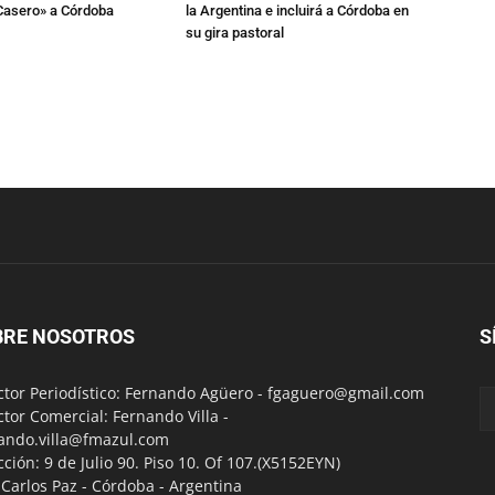
Casero» a Córdoba
la Argentina e incluirá a Córdoba en
su gira pastoral
BRE NOSOTROS
S
ctor Periodístico: Fernando Agüero -
fgaguero@gmail.com
ctor Comercial: Fernando Villa -
ando.villa@fmazul.com
cción: 9 de Julio 90. Piso 10. Of 107.(X5152EYN)
a Carlos Paz - Córdoba - Argentina