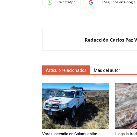
WhatsApp
+ Seguinos en Google
Redacción Carlos Paz 
Artículo relacionados
Más del autor
Voraz incendio en Calamuchita:
Llega la tra