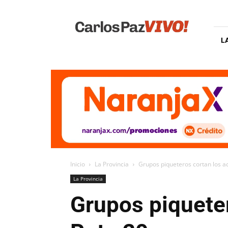
Carlos
Paz
Vivo
L
Inicio
La Provincia
Grupos piqueteros cortan los ac
La Provincia
Grupos piqueter