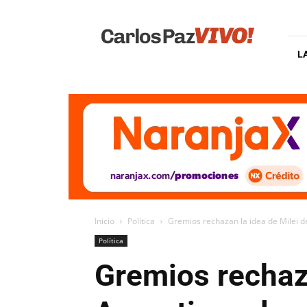
Carlos
Paz
Vivo
L
Inicio
Política
Gremios rechazan la idea de Milei de
Política
Gremios rechaza