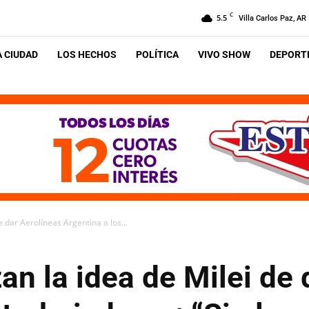
C
5.5
Villa Carlos Paz, AR
A CIUDAD
LOS HECHOS
POLÍTICA
VIVO SHOW
DEPORTE
 dar Aerolíneas Argentina a los...
n la idea de Milei de 