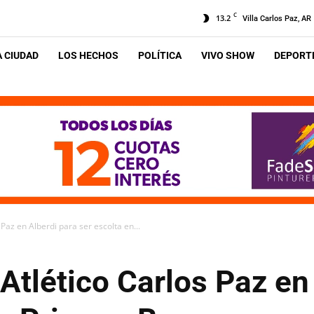
C
13.2
Villa Carlos Paz, AR
A CIUDAD
LOS HECHOS
POLÍTICA
VIVO SHOW
DEPORTE
 Paz en Alberdi para ser escolta en...
 Atlético Carlos Paz en