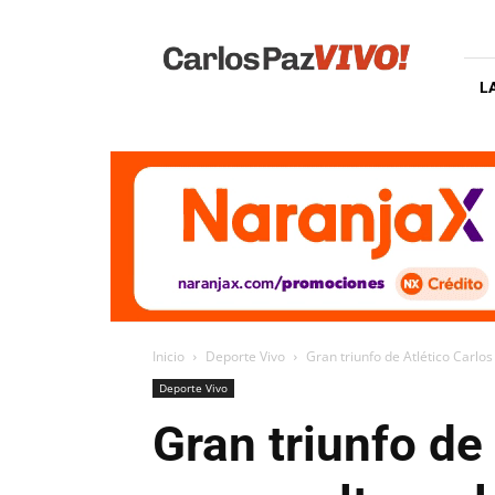
Carlos
Paz
Vivo
L
Inicio
Deporte Vivo
Gran triunfo de Atlético Carlos
Deporte Vivo
Gran triunfo de