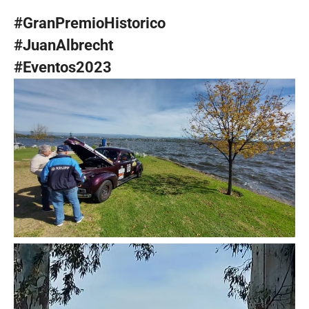
#GranPremioHistorico
#JuanAlbrecht
#Eventos2023