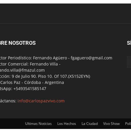
BRE NOSOTROS
S
ctor Periodístico: Fernando Agüero -
fgaguero@gmail.com
ctor Comercial: Fernando Villa -
ando.villa@fmazul.com
cción: 9 de Julio 90. Piso 10. Of 107.(X5152EYN)
a Carlos Paz - Córdoba - Argentina
tsApp: +5493541585147
áctanos:
info@carlospazvivo.com
Ultimas Noticias
Los Hechos
La Ciudad
Vivo Show
Polí