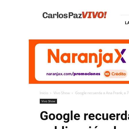
Carlos
Paz
Vivo
L
Inicio
Vivo Show
Google recuerda a Ana Frank, a 75
Vivo Show
Google recuerda