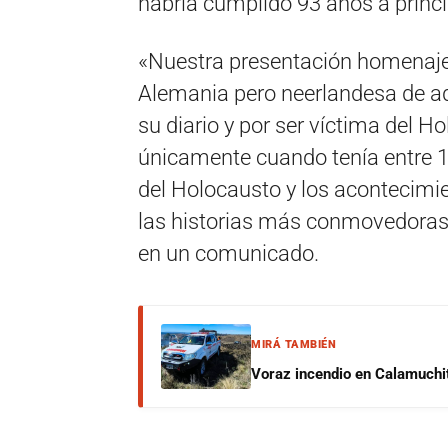
habría cumplido 93 años a princi
«Nuestra presentación homenajea
Alemania pero neerlandesa de a
su diario y por ser víctima del H
únicamente cuando tenía entre 13
del Holocausto y los acontecimie
las historias más conmovedoras y
en un comunicado.
MIRÁ TAMBIÉN
Voraz incendio en Calamuchit