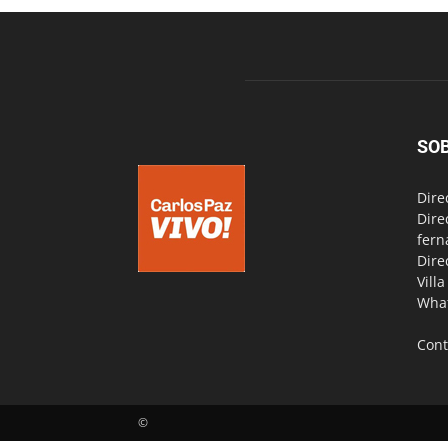
SO
Dire
Dire
fern
Dire
Vill
Wha
Cont
©