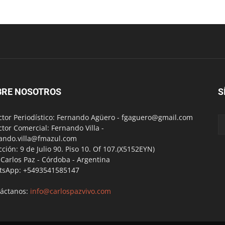
BRE NOSOTROS
S
ctor Periodístico: Fernando Agüero -
fgaguero@gmail.com
ctor Comercial: Fernando Villa -
ando.villa@fmazul.com
cción: 9 de Julio 90. Piso 10. Of 107.(X5152EYN)
a Carlos Paz - Córdoba - Argentina
tsApp: +5493541585147
áctanos:
info@carlospazvivo.com