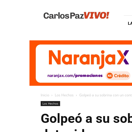
Carlos
Paz
Vivo
L
Inicio
Los Hechos
Golpeó a su sobrina con un cont
Los Hechos
Golpeó a su sob