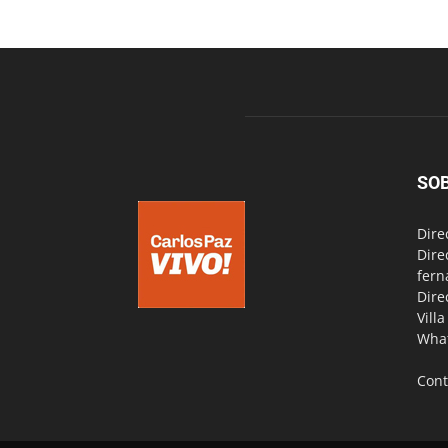
SO
Dire
Dire
fern
Dire
Vill
Wha
Cont