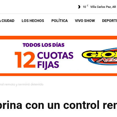
C
10
Villa Carlos Paz, AR
A CIUDAD
LOS HECHOS
POLÍTICA
VIVO SHOW
DEPORTE
rol remoto y terminó detenido
rina con un control re