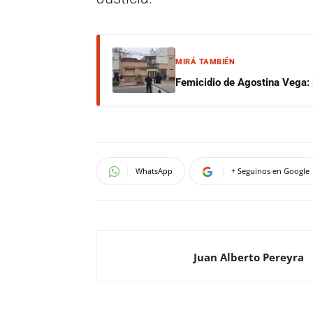
MIRÁ TAMBIÉN
Femicidio de Agostina Vega: 
WhatsApp
+ Seguinos en Google
Juan Alberto Pereyra