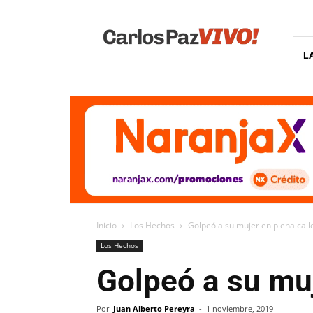
Carlos
Paz
Vivo
L
Inicio
Los Hechos
Golpeó a su mujer en plena call
Los Hechos
Golpeó a su muj
Por
Juan Alberto Pereyra
-
1 noviembre, 2019