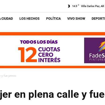
C
14.9
Villa Carlos Paz, AR
A CIUDAD
LOS HECHOS
POLÍTICA
VIVO SHOW
DEPORTE
e y fue preso
er en plena calle y fu