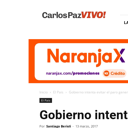
Carlos
Paz
Vivo
L
Inicio
El Pais
Gobierno intenta evitar el paro gener
El Pais
Gobierno intent
Por
Santiago Berioli
-
13 marzo, 2017