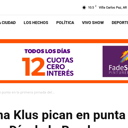
C
10.5
Villa Carlos Paz, AR
A CIUDAD
LOS HECHOS
POLÍTICA
VIVO SHOW
DEPORTE
 punta en la primera jornada del...
na Klus pican en punta