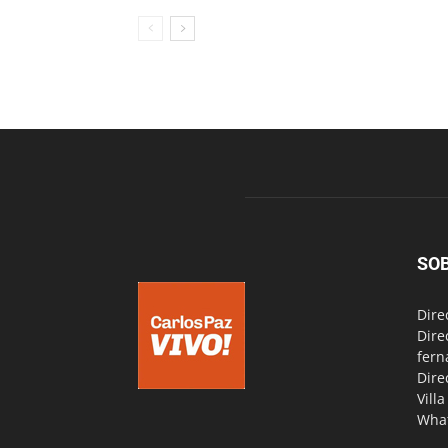
SO
Dire
Dire
fern
Dire
Vill
Wha