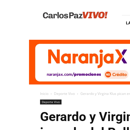
Carlos
Paz
Vivo
L
Inicio
Deporte Vivo
Gerardo y Virgina Klus pican en
Deporte Vivo
Gerardo y Virgi