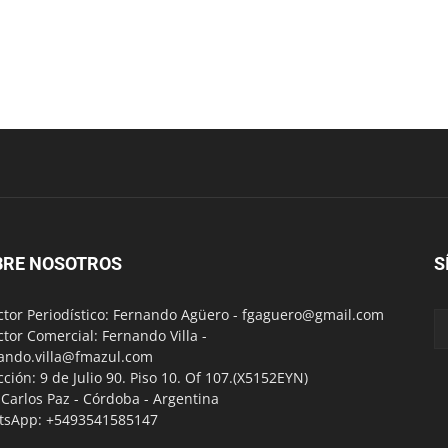
BRE NOSOTROS
S
ctor Periodístico: Fernando Agüero -
fgaguero@gmail.com
ctor Comercial: Fernando Villa -
ando.villa@fmazul.com
cción: 9 de Julio 90. Piso 10. Of 107.(X5152EYN)
a Carlos Paz - Córdoba - Argentina
tsApp: +5493541585147