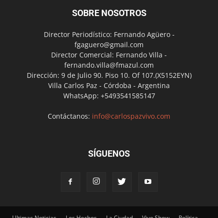
SOBRE NOSOTROS
Director Periodístico: Fernando Agüero -
fgaguero@gmail.com
Director Comercial: Fernando Villa -
fernando.villa@fmazul.com
Dirección: 9 de Julio 90. Piso 10. Of 107.(X5152EYN)
Villa Carlos Paz - Córdoba - Argentina
WhatsApp: +5493541585147
Contáctanos:
info@carlospazvivo.com
SÍGUENOS
Ultimas Noticias
Los Hechos
La Ciudad
Vivo Show
Política