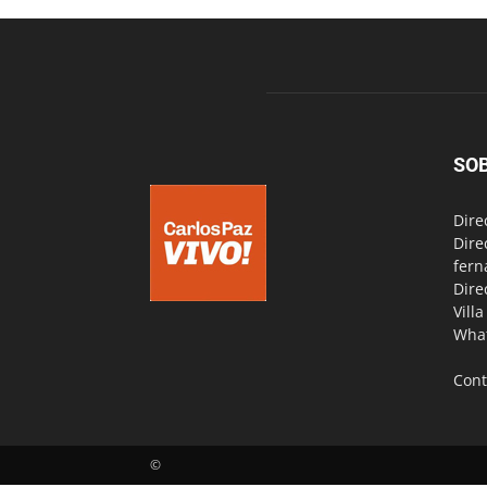
SO
Dire
Dire
fern
Dire
Vill
Wha
Cont
©