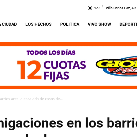
C
12.1
Villa Carlos Paz, AR
A CIUDAD
LOS HECHOS
POLÍTICA
VIVO SHOW
DEPORTE
arrios ante la escalada de casos de...
igaciones en los barri