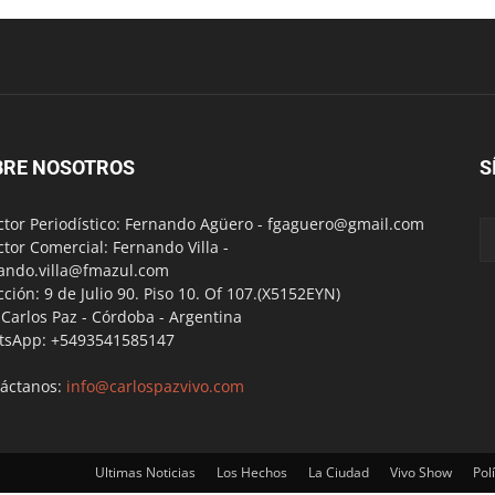
BRE NOSOTROS
S
ctor Periodístico: Fernando Agüero -
fgaguero@gmail.com
ctor Comercial: Fernando Villa -
ando.villa@fmazul.com
cción: 9 de Julio 90. Piso 10. Of 107.(X5152EYN)
a Carlos Paz - Córdoba - Argentina
tsApp: +5493541585147
áctanos:
info@carlospazvivo.com
Ultimas Noticias
Los Hechos
La Ciudad
Vivo Show
Polí