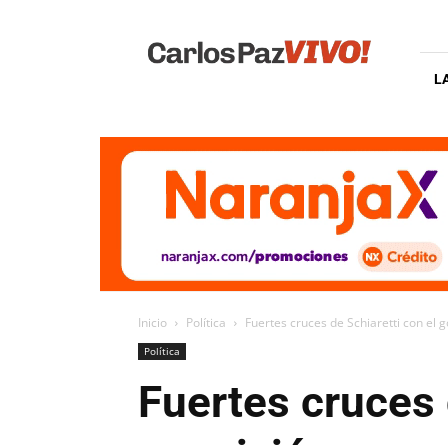
Carlos
Paz
Vivo
L
Inicio
Política
Fuertes cruces de Schiaretti con el g
Política
Fuertes cruces 