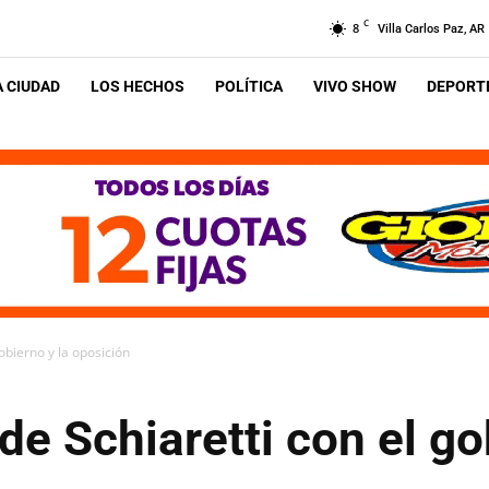
C
8
Villa Carlos Paz, AR
A CIUDAD
LOS HECHOS
POLÍTICA
VIVO SHOW
DEPORTE
obierno y la oposición
de Schiaretti con el go