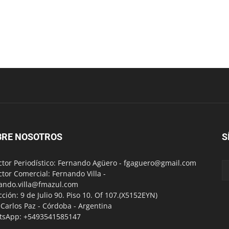
BRE NOSOTROS
S
ctor Periodístico: Fernando Agüero -
fgaguero@gmail.com
ctor Comercial: Fernando Villa -
ando.villa@fmazul.com
cción: 9 de Julio 90. Piso 10. Of 107.(X5152EYN)
a Carlos Paz - Córdoba - Argentina
tsApp: +5493541585147