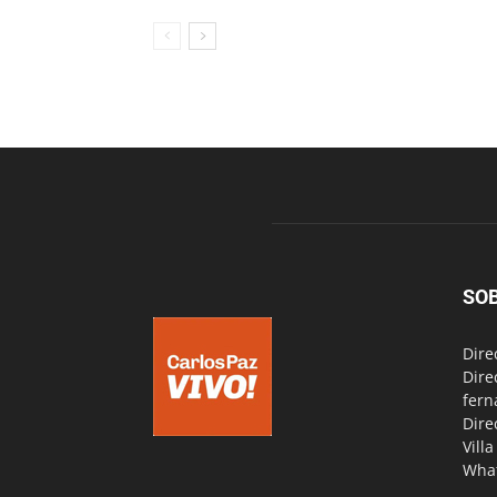
SO
Dire
Dire
fern
Dire
Vill
Wha