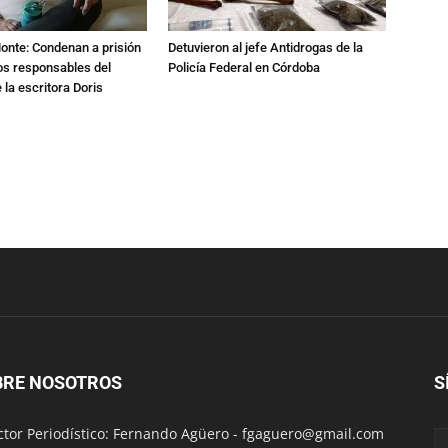
Monte: Condenan a prisión
Detuvieron al jefe Antidrogas de la
os responsables del
Policía Federal en Córdoba
 la escritora Doris
BRE NOSOTROS
S
ctor Periodístico: Fernando Agüero -
fgaguero@gmail.com