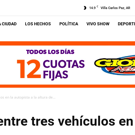
C
14.9
Villa Carlos Paz, AR
A CIUDAD
LOS HECHOS
POLÍTICA
VIVO SHOW
DEPORTE
s en la autopista a la altura de...
ntre tres vehículos en 