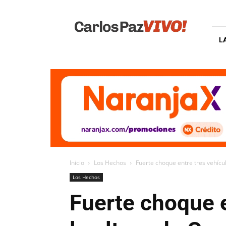
Carlos
Paz
Vivo
L
Inicio
Los Hechos
Fuerte choque entre tres vehículo
Los Hechos
Fuerte choque e