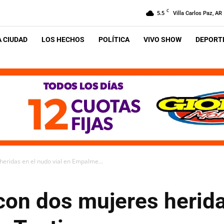
C
5.5
Villa Carlos Paz, AR
A CIUDAD
LOS HECHOS
POLÍTICA
VIVO SHOW
DEPORTE
eridas en el nudo vial en Empalme...
con dos mujeres herida