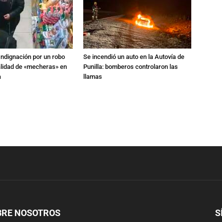
Indignación por un robo
Se incendió un auto en la Autovía de
alidad de «mecheras» en
Punilla: bomberos controlaron las
a
llamas
BRE NOSOTROS
S