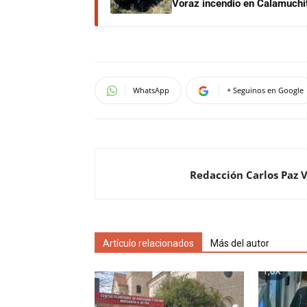
Voraz incendio en Calamuchit
WhatsApp
+ Seguinos en Google
Redacción Carlos Paz 
Artículo relacionados
Más del autor