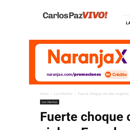
Carlos
Paz
Vivo
L
Inicio
Los Hechos
Fuerte choque con dos mujeres h
Los Hechos
Fuerte choque 