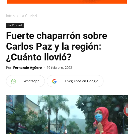
Inicio
La Ciudad
La Ciudad
Fuerte chaparrón sobre
Carlos Paz y la región:
¿Cuánto llovió?
Por
Fernando Agüero
-
19 febrero, 2022
WhatsApp
+ Seguinos en Google